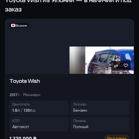
Toyota Wish
из Японии — в наличии и под
заказ
Япония
⇄
♡
Toyota
Wish
2017 г. · Минивэн
Двигатель
Топливо
1.8л / 130л.с.
Бензин
КПП
Привод
Автомат
Полный
1 370 000 ₽
Под заказ