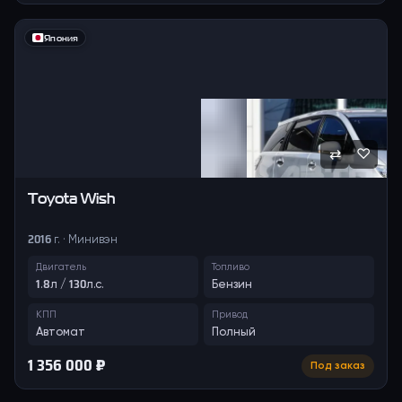
Япония
⇄
♡
Toyota
Wish
2016 г. · Минивэн
Двигатель
Топливо
1.8л / 130л.с.
Бензин
КПП
Привод
Автомат
Полный
1 356 000 ₽
Под заказ