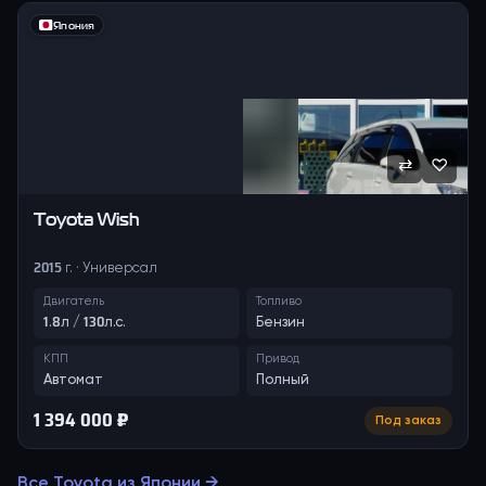
Япония
⇄
♡
Toyota
Wish
2015 г. · Универсал
Двигатель
Топливо
1.8л / 130л.с.
Бензин
КПП
Привод
Автомат
Полный
1 394 000 ₽
Под заказ
Все
Toyota
из Японии →