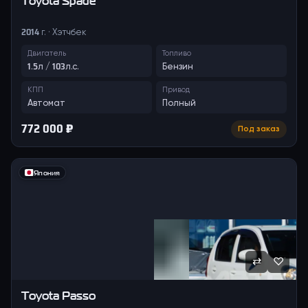
Toyota
Spade
2014 г. · Хэтчбек
Двигатель
Топливо
1.5л / 103л.с.
Бензин
КПП
Привод
Автомат
Полный
772 000 ₽
Под заказ
Япония
⇄
♡
Toyota
Passo