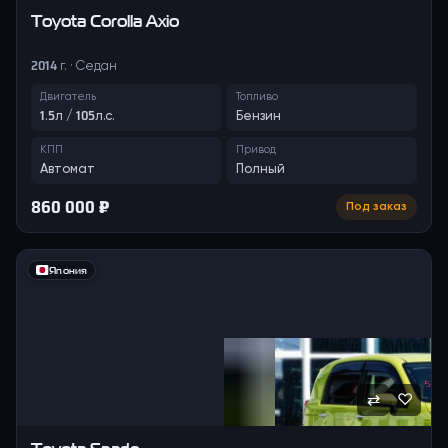
Toyota
Corolla Axio
2014 г. · Седан
Двигатель
Топливо
1.5л / 105л.с.
Бензин
КПП
Привод
Автомат
Полный
860 000 ₽
Под заказ
Япония
⇄
♡