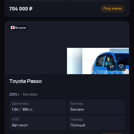
704 000 ₽
Под заказ
Япония
⇄
♡
Toyota
Passo
2015 г. · Хэтчбек
Двигатель
Топливо
1.0л / 69л.с.
Бензин
КПП
Привод
Автомат
Полный