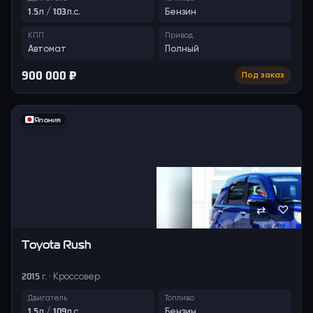
1.5л / 103л.с.
Бензин
КПП
Привод
Автомат
Полный
900 000 ₽
Под заказ
Япония
⇄
♡
Toyota
Rush
2015 г. · Кроссовер
Двигатель
Топливо
1.5л / 109л.с.
Бензин