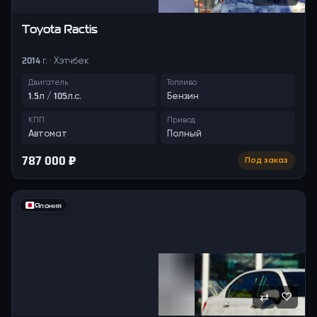
Toyota
Ractis
2014 г. · Хэтчбек
Двигатель
Топливо
1.5л / 105л.с.
Бензин
КПП
Привод
Автомат
Полный
787 000 ₽
Под заказ
Япония
⇄
♡