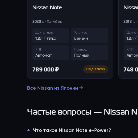
Nissan
Note
Nissa
2020 г. · Хэтчбек
2018 г. 
Двигатель
Топливо
Двига
1.2л / 79л.с.
Бензин
1.2л /
КПП
Привод
КПП
Автомат
Полный
Авто
789 000 ₽
748 
Под заказ
Все
Nissan
из Японии →
Частые вопросы —
Nissan N
Что такое Nissan Note e-Power?