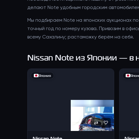
делают Note удобным городским автомобиле
Мы подбираем Note на японских аукционах по
точный год по номеру кузова. Привозим в офи
всему Сахалину; растаможку берём на себя.
Nissan Note
из Японии — в н
Япония
Япон
⇄
♡
Nissan
Note
Nissa