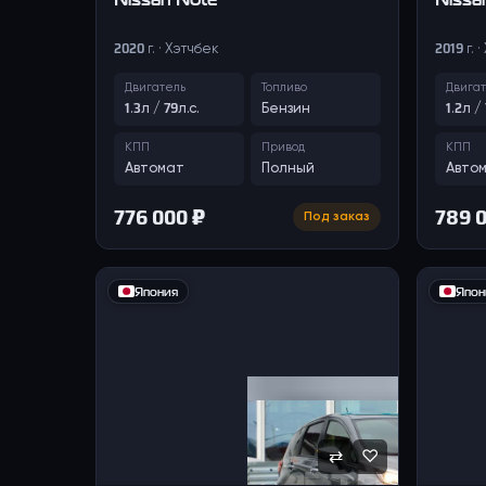
2020 г. · Хэтчбек
2019 г. 
Двигатель
Топливо
Двига
1.3л / 79л.с.
Бензин
1.2л /
КПП
Привод
КПП
Автомат
Полный
Авто
776 000 ₽
789 
Под заказ
Япония
Япон
⇄
♡