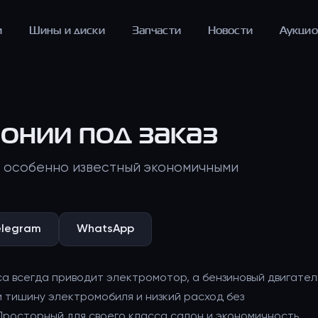
и
Шины и диски
Запчасти
Новости
Аукци
понии под заказ
, особенно известный экономичными
elegram
WhatsApp
са всегда приводит электромотор, а бензиновый двигател
 тишину электромобиля и низкий расход без
Просторный для своего класса салон и экономичность