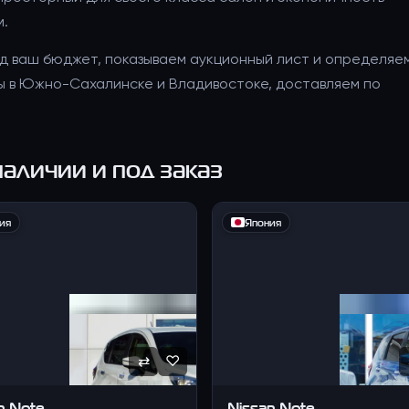
м.
д ваш бюджет, показываем аукционный лист и определяе
сы в Южно-Сахалинске и Владивостоке, доставляем по
аличии и под заказ
ия
Япония
⇄
♡
n
Note
Nissan
Note