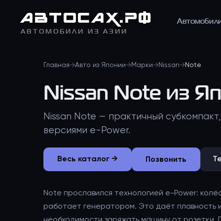
АВТО
САХ
.РФ
Автомобил
АВТОМОБИЛИ ИЗ АЗИИ
Главная
→
Авто из Японии
→
Марки
→
Nissan
→
Note
Nissan Note из Я
Nissan Note — практичный субкомпакт
версиями e-Power.
Позвонить
Весь каталог →
T
Note прославился технологией e-Power: колё
работает генератором. Это даёт плавность и
необходимости заряжать машину от розетки. 