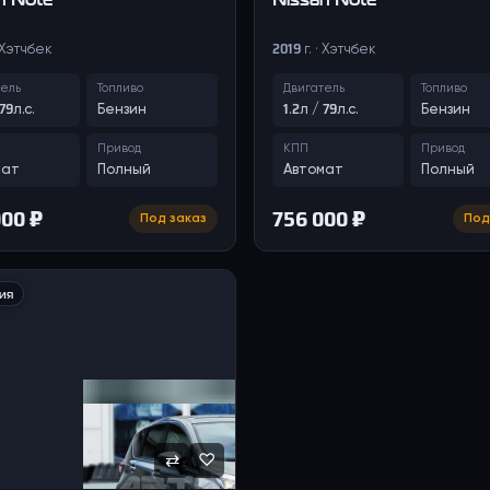
· Хэтчбек
2019 г. · Хэтчбек
тель
Топливо
Двигатель
Топливо
 79л.с.
Бензин
1.2л / 79л.с.
Бензин
Привод
КПП
Привод
мат
Полный
Автомат
Полный
000 ₽
756 000 ₽
Под заказ
Под
ия
⇄
♡