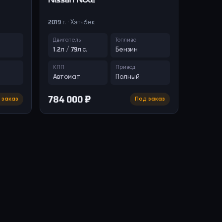
2019 г. · Хэтчбек
Двигатель
Топливо
1.2л / 79л.с.
Бензин
КПП
Привод
Автомат
Полный
784 000 ₽
 заказ
Под заказ