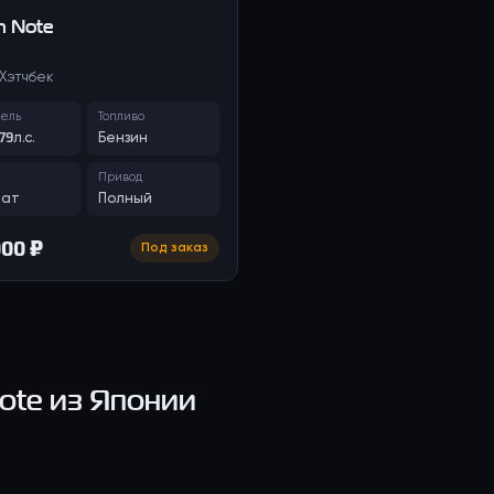
n
Note
· Хэтчбек
тель
Топливо
 79л.с.
Бензин
Привод
мат
Полный
000 ₽
Под заказ
ote
из Японии