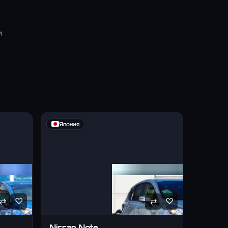
м
Япония
⇄
⇄
♡
♡
Nissan
Note