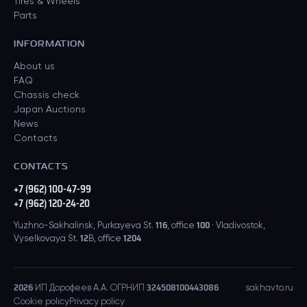
Tires & Wheels
Parts
INFORMATION
About us
FAQ
Chassis check
Japan Auctions
News
Contacts
CONTACTS
+7 (962) 100-47-99
+7 (962) 120-24-20
Yuzhno-Sakhalinsk, Purkayeva St. 116, office 100 · Vladivostok,
Vyselkovaya St. 12B, office 1204
2026
ИП Дорофеев А.А. ОГРНИП 324508100443086
sakhavto.ru
Cookie policy
Privacy policy