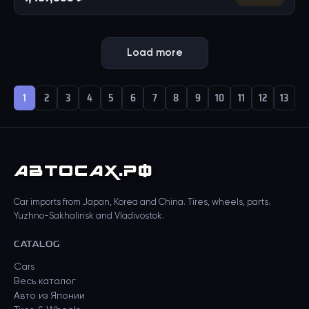
Load more
1
2
3
4
5
6
7
8
9
10
11
12
13
АВТО
САХ
.РФ
Car imports from Japan, Korea and China. Tires, wheels, parts.
Yuzhno-Sakhalinsk and Vladivostok.
CATALOG
Cars
Весь каталог
Авто из Японии