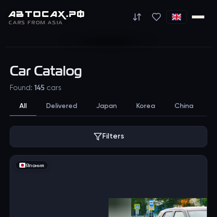
АВТО
САХ
.РФ
TOYOTA VITZ
CARS FROM ASIA
Car Catalog
Found: 145 cars
All
Delivered
Japan
Korea
China
I
Filters
Япония