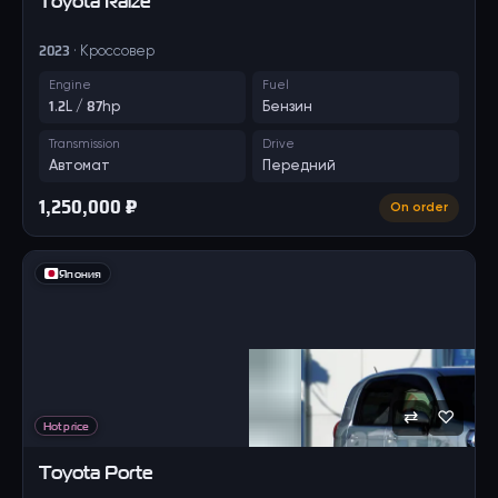
Toyota
Raize
2023 · Кроссовер
Engine
Fuel
1.2L / 87hp
Бензин
Transmission
Drive
Автомат
Передний
1,250,000 ₽
On order
Япония
⇄
♡
Hot price
Toyota
Porte