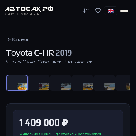
АВТО
САХ
.РФ
CARS FROM ASIA
Каталог
Toyota
C-HR
2019
Япония
Южно-Сахалинск, Владивосток
1
/
35
1 409 000 ₽
Финальная цена — доставка и растаможка