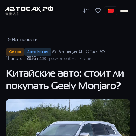
АВТО
САХ
.РФ
亚洲汽车
Все новости
✍
Редакция АВТОСАХ.РФ
Обзор
Авто Китая
11 апреля 2026 г.
403
просмотров
2
мин чтения
Китайские авто: стоит ли
покупать Geely Monjaro?