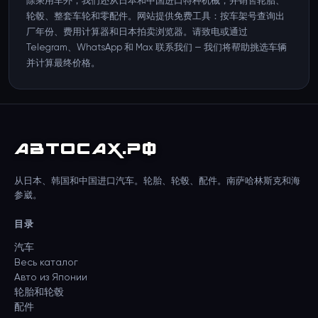
除乘用车外，我们还从日本和中国进口特种机械，并销售轮胎、
轮毂、整套车轮和零配件。网站提供免费工具：按车架号查询出
厂年份、费用计算器和日本拍卖浏览器。请致电或通过
Telegram、WhatsApp 和 Max 联系我们 — 我们将帮助挑选车辆
并计算最终价格。
АВТО
САХ
.РФ
从日本、韩国和中国进口汽车。轮胎、轮毂、配件。南萨哈林斯克和海
参崴。
目录
汽车
Весь каталог
Авто из Японии
轮胎和轮毂
配件