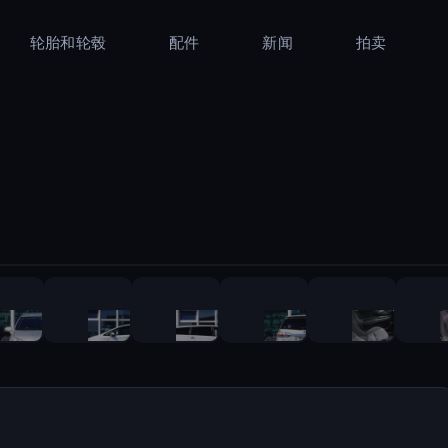
轮胎和轮毂
配件
新闻
拍卖
1
/
42