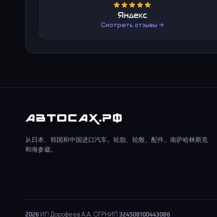
Яндекс
Смотреть отзывы →
АВТО
САХ
.РФ
从日本、韩国和中国进口汽车。轮胎、轮毂、配件。南萨哈林斯克
和海参崴。
2026
ИП Дорофеев А.А. ОГРНИП 324508100443086