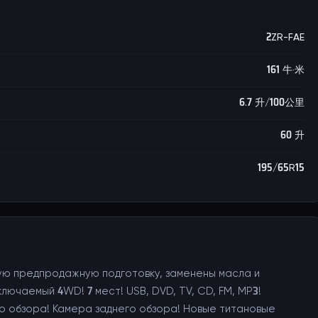
2ZR-FAE
161 牛·米
6.7 升/100公里
60 升
195/65R15
ую предпродажную подготовку, заменены масла и
лючаемый 4WD! 7 мест! USB, DVD, TV, CD, FM, MP3!
го обзора! Камера заднего обзора! Новые титановые