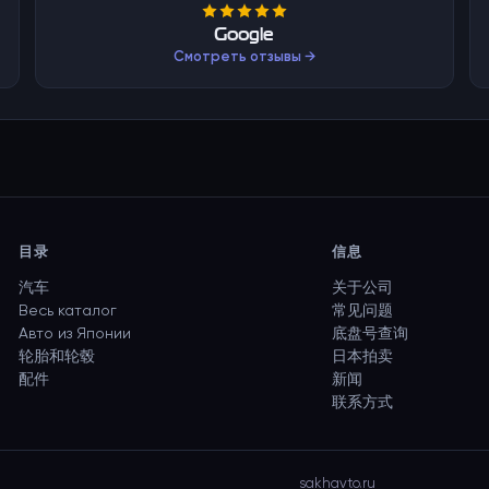
Google
Смотреть отзывы →
目录
信息
汽车
关于公司
Весь каталог
常见问题
Авто из Японии
底盘号查询
轮胎和轮毂
日本拍卖
配件
新闻
联系方式
sakhavto.ru