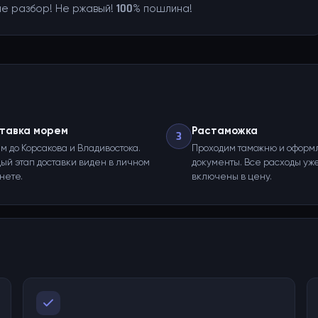
не разбор! Не ржавый! 100% пошлина!
тавка морем
Растаможка
3
м до Корсакова и Владивостока.
Проходим таможню и оформ
ый этап доставки виден в личном
документы. Все расходы уж
нете.
включены в цену.