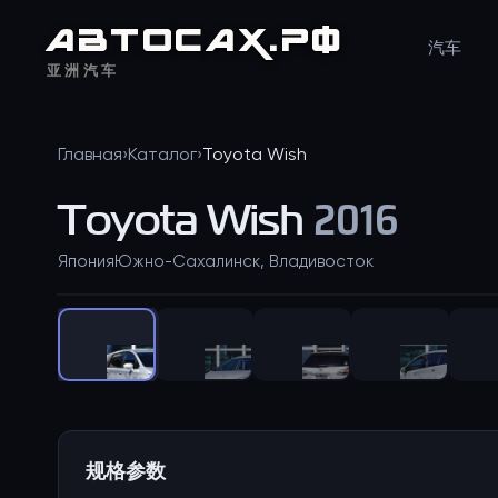
АВТО
САХ
.РФ
汽车
亚洲汽车
Главная
›
Каталог
›
Toyota
Wish
Toyota
Wish
2016
Япония
Южно-Сахалинск, Владивосток
规格参数