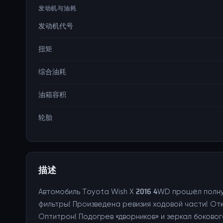
发动机与油耗
发动机代号
扭矩
综合油耗
油箱容积
轮胎
描述
Автомобиль Toyota Wish X 2016 4WD прошёл полн
фильтры! Произведена ревизия ходовой части! Отк
Оптитрон! Подогрев «дворников» и зеркал боково