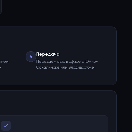
Передача
4
ляем
Передаём авто в офисе в Южно-
е
Сахалинске или Владивостоке.