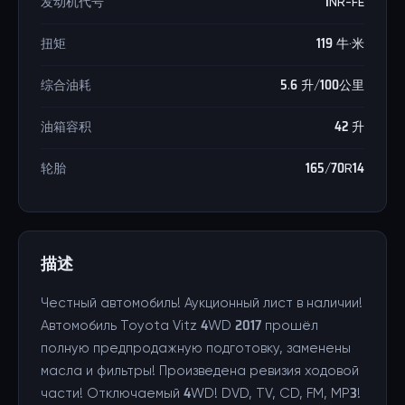
发动机代号
1NR-FE
扭矩
119 牛·米
综合油耗
5.6 升/100公里
油箱容积
42 升
轮胎
165/70R14
描述
Честный автомобиль! Аукционный лист в наличии!
Автомобиль Toyota Vitz 4WD 2017 прошёл
полную предпродажную подготовку, заменены
масла и фильтры! Произведена ревизия ходовой
части! Отключаемый 4WD! DVD, TV, CD, FM, MP3!