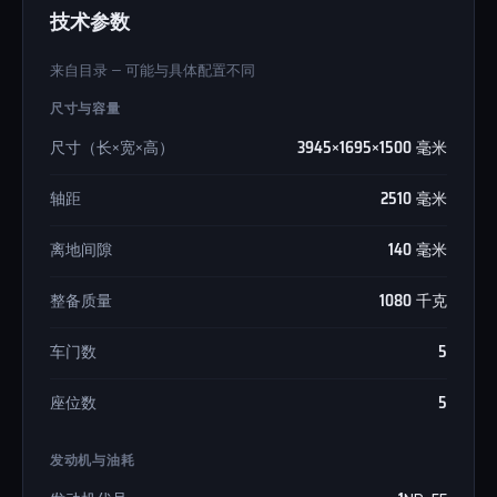
技术参数
来自目录 — 可能与具体配置不同
尺寸与容量
尺寸（长×宽×高）
3945×1695×1500 毫米
轴距
2510 毫米
离地间隙
140 毫米
整备质量
1080 千克
车门数
5
座位数
5
发动机与油耗