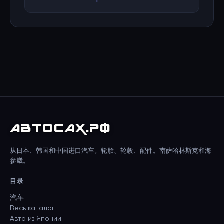
АВТО
САХ
.РФ
从日本、韩国和中国进口汽车。轮胎、轮毂、配件。南萨哈林斯克和海
参崴。
目录
汽车
Весь каталог
Авто из Японии