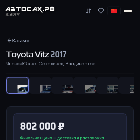
АВТО
САХ
.РФ
亚洲汽车
Каталог
Toyota
Vitz
2017
Япония
Южно-Сахалинск, Владивосток
1
/
34
802 000 ₽
Финальная цена — доставка и растаможка