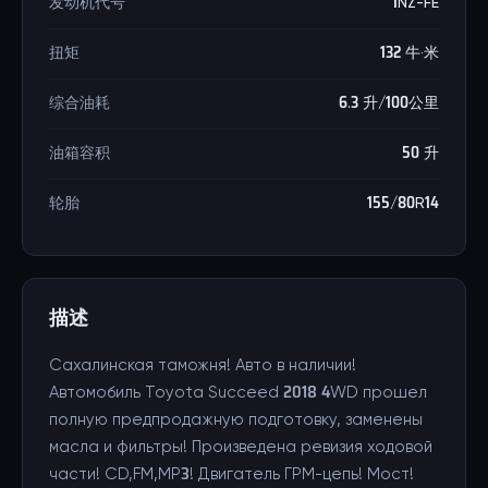
发动机代号
1NZ-FE
扭矩
132 牛·米
综合油耗
6.3 升/100公里
油箱容积
50 升
轮胎
155/80R14
描述
Сахалинская таможня! Авто в наличии!
Автомобиль Toyota Succeed 2018 4WD прошел
полную предпродажную подготовку, заменены
масла и фильтры! Произведена ревизия ходовой
части! CD,FM,MP3! Двигатель ГРМ-цепь! Мост!