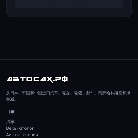
АВТО
САХ
.РФ
从日本、韩国和中国进口汽车。轮胎、轮毂、配件。南萨哈林斯克和海
参崴。
目录
汽车
Весь каталог
Авто из Японии