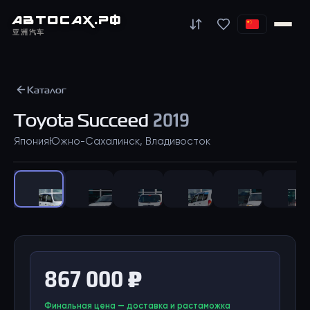
АВТО
САХ
.РФ
亚洲汽车
Каталог
Toyota
Succeed
2019
Япония
Южно-Сахалинск, Владивосток
1
/
57
867 000 ₽
Финальная цена — доставка и растаможка