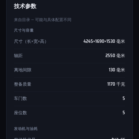
技术参数
来自目录 — 可能与具体配置不同
尺寸与容量
尺寸（长×宽×高）
4245×1690×1530 毫米
轴距
2550 毫米
离地间隙
130 毫米
整备质量
1170 千克
车门数
5
座位数
5
发动机与油耗