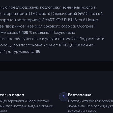
лную предпродажную подготовку, заменены масла и
вет фар-автомат! LED фары! Отключаемый (4WD) полный
зора (с траекторией)! SMART KEY! PUSH Start! Новые
в "дворников" и зеркал бокового обзора! Обогрев
 Не ржавый! 100 % пошлина ! Покупателю
висное обслуживание и услуги автомойки. Подробности
омощь при постановке на учет в ГИБДД! Обмен не
 ул. Пуркаева, д. 116
тавка морем
Растаможка
3
м до Корсакова и Владивостока.
Проходим таможню и оформ
ый этап доставки виден в личном
документы. Все расходы уж
нете.
включены в цену.