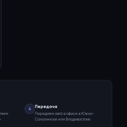
Передача
4
ляем
Передаём авто в офисе в Южно-
е
Сахалинске или Владивостоке.