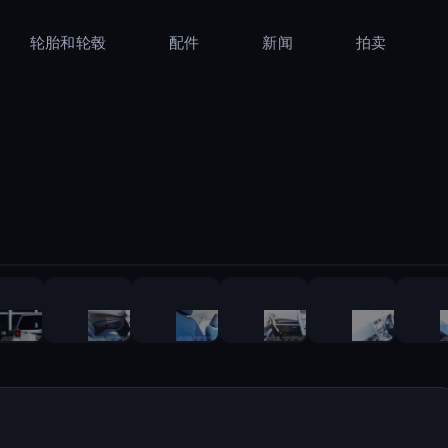
轮胎和轮毂
配件
新闻
拍卖
1
/
23