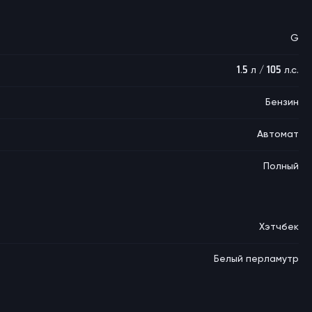
G
1.5 л / 105 л.с.
Бензин
Автомат
Полный
Хэтчбек
Белый перламутр