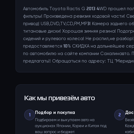
Автомобиль Toyota Ractis G 2013 4WD прошел по
фильтры! Произведена ревизия ходовой части! С
привод! USB,DVD,TV,CD,FM,MP3! Камера заднего об
титановые диски! Хорошая зимняя резина! Подогре
сидений и рулевого колеса! Не распил,не разбор!
предоставляется 10% СКИДКА на дальнейшее сер
по автомобилю на сайте компании Сахалинавто. П
предлагать!! Обращаться по адресу: ТЦ "Меридиан"
Как мы привезём авто
Подбор и покупка
Дос
1
2
Подбираем и выкупаем авто на
Везё
аукционах Японии, Кореи и Китая под
Кажд
ваш запрос и бюджет.
каби