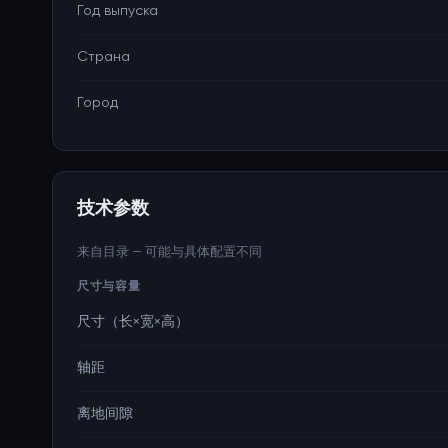
Год выпуска
Страна
Город
技术参数
来自目录 — 可能与具体配置不同
尺寸与容量
尺寸（长×宽×高）
轴距
离地间隙