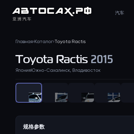
АВТО
САХ
.РФ
汽车
亚洲汽车
Главная
›
Каталог
›
Toyota
Ractis
Toyota
Ractis
2015
Япония
Южно-Сахалинск, Владивосток
规格参数