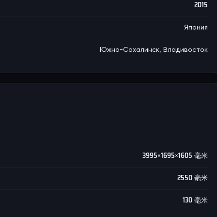
2015
Япония
Южно-Сахалинск, Владивосток
3995×1695×1605 毫米
2550 毫米
130 毫米