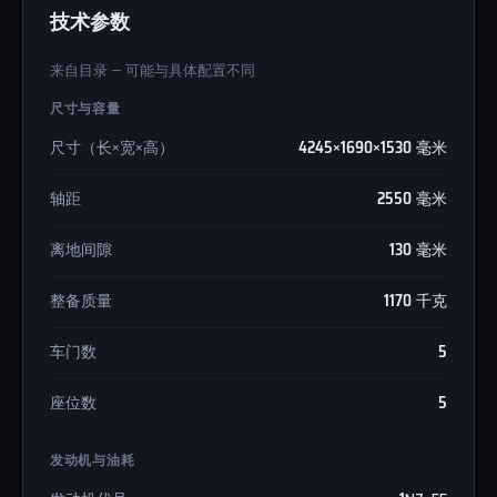
技术参数
来自目录 — 可能与具体配置不同
尺寸与容量
尺寸（长×宽×高）
4245×1690×1530 毫米
轴距
2550 毫米
离地间隙
130 毫米
整备质量
1170 千克
车门数
5
座位数
5
发动机与油耗