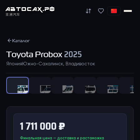
АВТО
САХ
.РФ
亚洲汽车
Каталог
Toyota
Probox
2025
Япония
Южно-Сахалинск, Владивосток
1
/
47
1 711 000 ₽
Финальная цена — доставка и растаможка