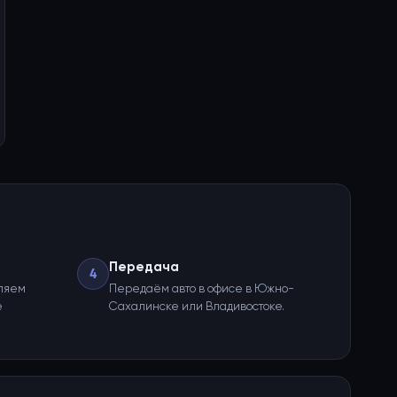
Передача
4
ляем
Передаём авто в офисе в Южно-
е
Сахалинске или Владивостоке.