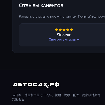
Отзывы клиентов
Реальные отзывы о нас — на картах. Почитайте, преж
Яндекс
Смотреть отзывы →
АВТО
САХ
.РФ
从日本、韩国和中国进口汽车。轮胎、轮毂、配件。南萨哈林斯克
和海参崴。