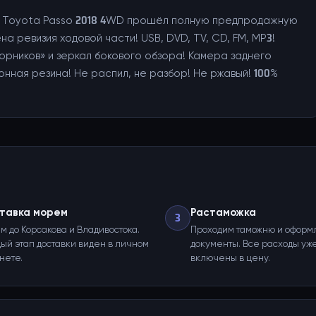
ль Toyota Passo 2018 4WD прошёл полную предпродажную
а ревизия ходовой части! USB, DVD, TV, CD, FM, MP3!
орников» и зеркал бокового обзора! Камера заднего
нная резина! Не распил, не разбор! Не ржавый! 100%
тавка морем
Растаможка
3
м до Корсакова и Владивостока.
Проходим таможню и оформ
ый этап доставки виден в личном
документы. Все расходы уж
нете.
включены в цену.