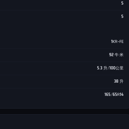
5
5
1KR-FE
92 牛·米
5.3 升/100公里
38 升
165/65R14