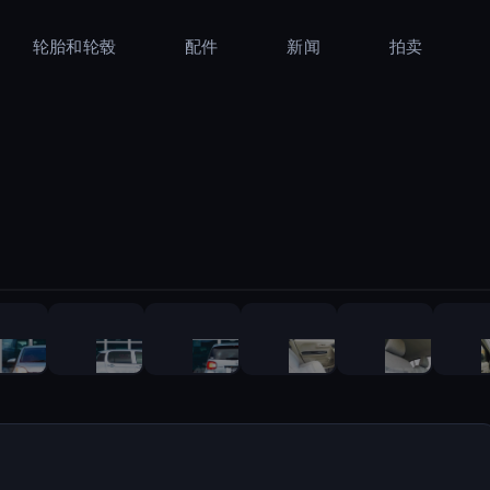
轮胎和轮毂
配件
新闻
拍卖
1
/
28