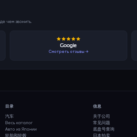
де чем звонить.
Google
Смотреть отзывы →
目录
信息
汽车
关于公司
Весь каталог
常见问题
Авто из Японии
底盘号查询
轮胎和轮毂
日本拍卖