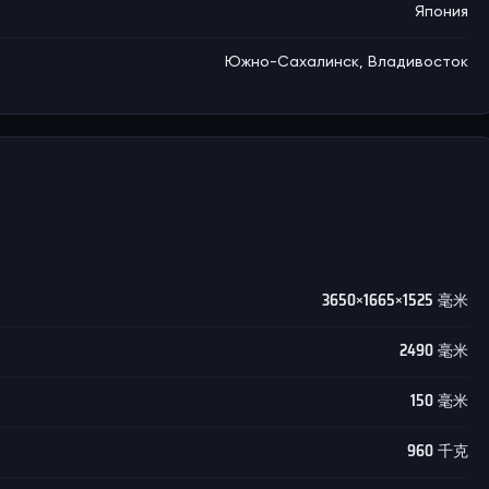
Япония
Южно-Сахалинск, Владивосток
3650×1665×1525 毫米
2490 毫米
150 毫米
960 千克