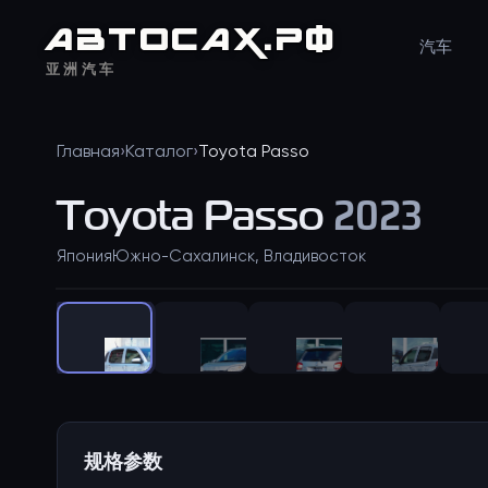
АВТО
САХ
.РФ
汽车
亚洲汽车
Главная
›
Каталог
›
Toyota
Passo
Toyota
Passo
2023
Япония
Южно-Сахалинск, Владивосток
规格参数