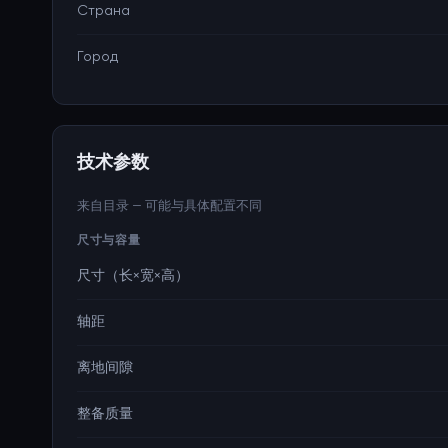
Страна
Город
技术参数
来自目录 — 可能与具体配置不同
尺寸与容量
尺寸（长×宽×高）
轴距
离地间隙
整备质量