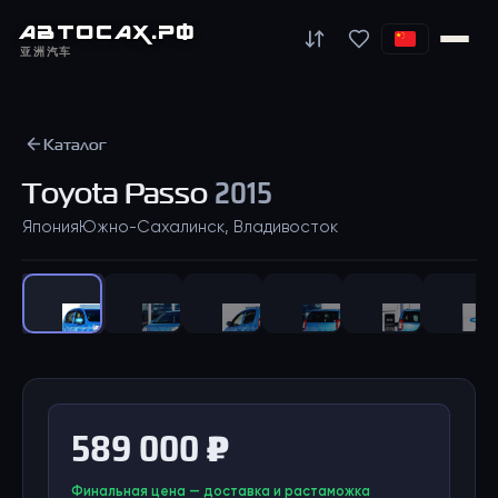
АВТО
САХ
.РФ
亚洲汽车
Каталог
Toyota
Passo
2015
Япония
Южно-Сахалинск, Владивосток
1
/
24
589 000 ₽
Финальная цена — доставка и растаможка