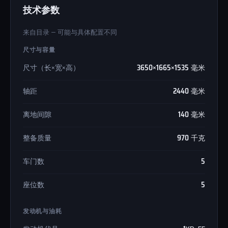
技术参数
来自目录 — 可能与具体配置不同
尺寸与容量
尺寸（长×宽×高）
3650×1665×1535 毫米
轴距
2440 毫米
离地间隙
140 毫米
整备质量
970 千克
车门数
5
座位数
5
发动机与油耗