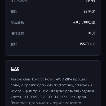
发动机代号
1KR-FE
扭矩
92 牛·米
综合油耗
4.8 升/100公里
油箱容积
38 升
轮胎
155/80R13
描述
Автомобиль Toyota Passo 4WD 2014 прошёл
полную предпродажную подготовку, заменены
масла и фильтры! Произведена ревизия ходовой
части! USB, DVD, TV, CD, FM, MP3! Оптитрон!
Подогрев «дворников» и зеркал бокового