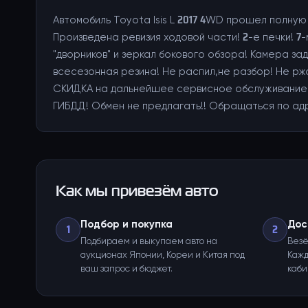
Автомобиль Toyota Isis L 2017 4WD прошел полну
Произведена ревизия ходовой части! 2-е печки! 7
"дворников" и зеркал бокового обзора! Камера з
всесезонная резина! Не распил,не разбор! Не рж
СКИДКА на дальнейшее сервисное обслуживание и
ГИБДД! Обмен не предлагать!! Обращаться по адре
Как мы привезём авто
Подбор и покупка
Дос
1
2
Подбираем и выкупаем авто на
Везё
аукционах Японии, Кореи и Китая под
Кажд
ваш запрос и бюджет.
каби