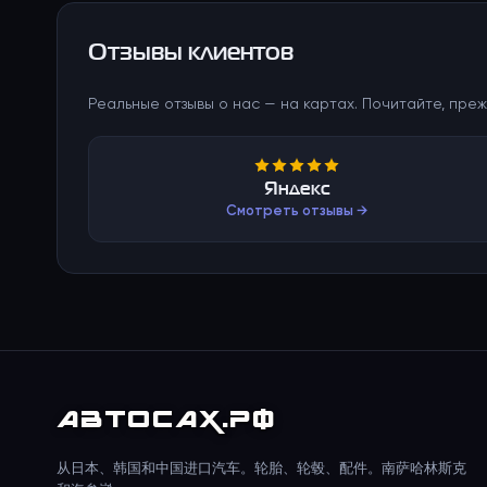
Отзывы клиентов
Реальные отзывы о нас — на картах. Почитайте, преж
Яндекс
Смотреть отзывы →
АВТО
САХ
.РФ
从日本、韩国和中国进口汽车。轮胎、轮毂、配件。南萨哈林斯克