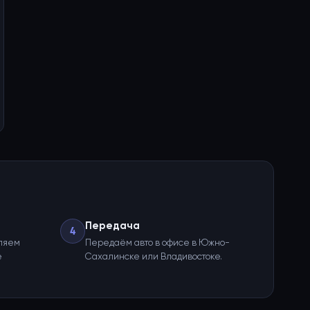
Передача
4
ляем
Передаём авто в офисе в Южно-
е
Сахалинске или Владивостоке.