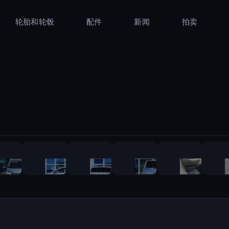
轮胎和轮毂
配件
新闻
拍卖
1
/
48