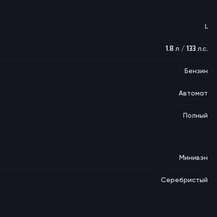
L
1.8 л / 133 л.с.
Бензин
Автомат
Полный
Минивэн
Серебристый