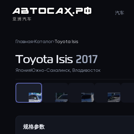
АВТО
САХ
.РФ
汽车
亚洲汽车
Главная
›
Каталог
›
Toyota
Isis
Toyota
Isis
2017
Япония
Южно-Сахалинск, Владивосток
规格参数