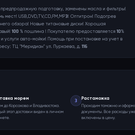
ю предпродажную подготовку, заменены масла и фильтры!
-мь мест! USB,DVD,TV,CD,FM,MP3! Оптитрон! Подогрев
аднего обзора! Новые титановые диски! Хорошая
авый! 100 % пошлина ! Покупателю предоставляется 10%
 услуги авто-мойки! Помощь при постановке на учет в
су: ТЦ "Меридиан" ул. Пуркаева, д. 116
тавка морем
Растаможка
3
м до Корсакова и Владивостока.
Проходим таможню и оформ
ый этап доставки виден в личном
документы. Все расходы уж
нете.
включены в цену.