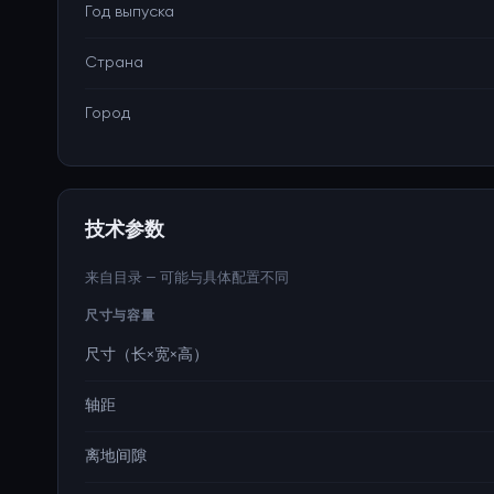
Год выпуска
Страна
Город
技术参数
来自目录 — 可能与具体配置不同
尺寸与容量
尺寸（长×宽×高）
轴距
离地间隙