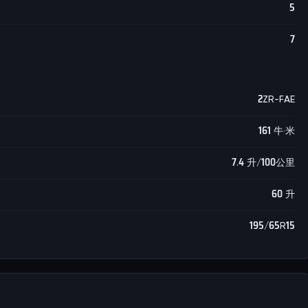
5
7
2ZR-FAE
161 牛·米
7.4 升/100公里
60 升
195/65R15