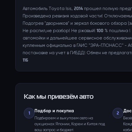
Автомобиль Toyota Isis, 2014 прошел полную пре
Произведена ревизия ходовой части! Отключаемый
Подогрев "дворников" и зеркал бокового обзора (з
Не распил,не разбор! Не ржавый! 100 % пошлина 
автомойки и дальнейшее сервисное обслуживани
купленным официально в ГАИС "ЭРА-ГЛОНАСС" - АО
постановке на учет в ГИБДД! Обмен не предлагать
116
Как мы привезём авто
Подбор и покупка
Дос
1
2
Подбираем и выкупаем авто на
Везё
аукционах Японии, Кореи и Китая под
Кажд
ваш запрос и бюджет.
каби