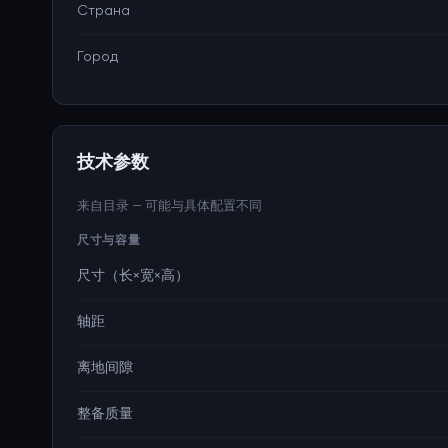
Страна
Город
技术参数
来自目录 — 可能与具体配置不同
尺寸与容量
尺寸（长×宽×高）
轴距
离地间隙
整备质量