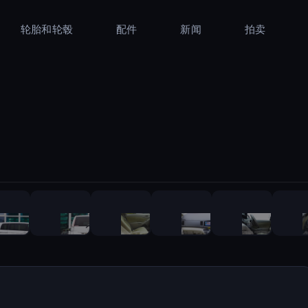
轮胎和轮毂
配件
新闻
拍卖
1
/
16