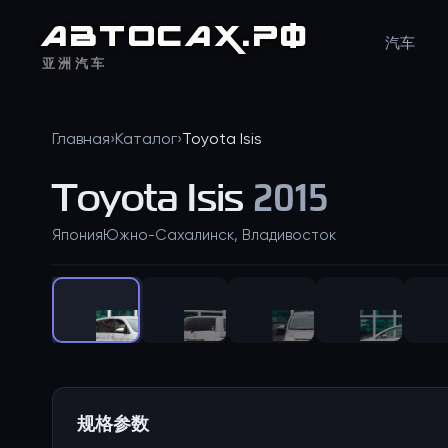
АВТО
САХ
.РФ
汽车
亚洲汽车
Главная
›
Каталог
›
Toyota
Isis
Toyota
Isis
2015
Япония
Южно-Сахалинск, Владивосток
规格参数