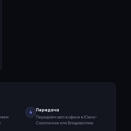
Передача
4
ляем
Передаём авто в офисе в Южно-
е
Сахалинске или Владивостоке.