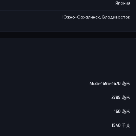
Япония
Южно-Сахалинск, Владивосток
4635×1695×1670 毫米
2785 毫米
160 毫米
1540 千克