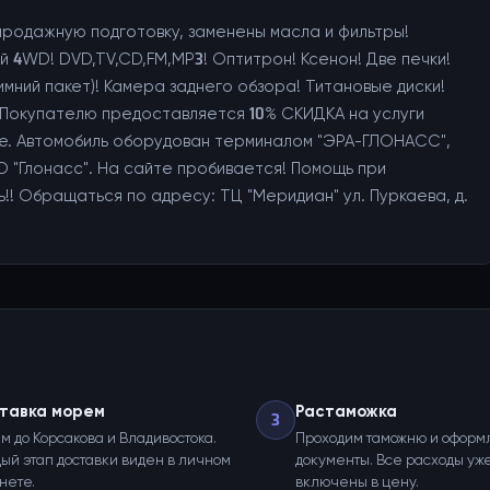
дпродажную подготовку, заменены масла и фильтры!
 4WD! DVD,TV,CD,FM,MP3! Оптитрон! Ксенон! Две печки!
имний пакет)! Камера заднего обзора! Титановые диски!
! Покупателю предоставляется 10% СКИДКА на услуги
е. Автомобиль оборудован терминалом "ЭРА-ГЛОНАСС",
 "Глонасс". На сайте пробивается! Помощь при
!! Обращаться по адресу: ТЦ "Меридиан" ул. Пуркаева, д.
тавка морем
Растаможка
3
м до Корсакова и Владивостока.
Проходим таможню и оформ
ый этап доставки виден в личном
документы. Все расходы уж
нете.
включены в цену.