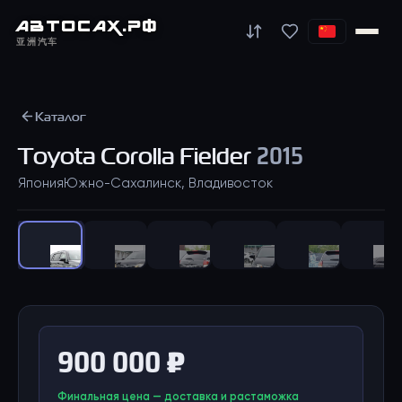
АВТО
САХ
.РФ
亚洲汽车
Каталог
Toyota
Corolla Fielder
2015
Япония
Южно-Сахалинск, Владивосток
1
/
23
900 000 ₽
Финальная цена — доставка и растаможка