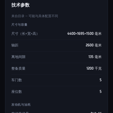
技术参数
来自目录 — 可能与具体配置不同
尺寸与容量
尺寸（长×宽×高）
4400×1695×1500 毫米
轴距
2600 毫米
离地间隙
135 毫米
整备质量
1200 千克
车门数
5
座位数
5
发动机与油耗