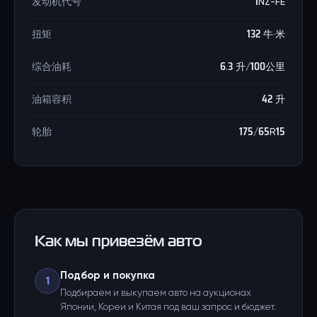
发动机代号
1NZ-FE
扭矩
132 牛·米
综合油耗
6.3 升/100公里
油箱容积
42 升
轮胎
175/65R15
Как мы привезём авто
Подбор и покупка
1
Подбираем и выкупаем авто на аукционах
Японии, Кореи и Китая под ваш запрос и бюджет.