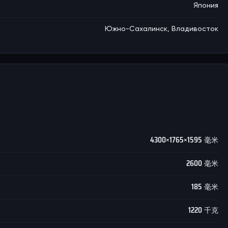
Япония
Южно-Сахалинск, Владивосток
4300×1765×1595 毫米
2600 毫米
185 毫米
1220 千克