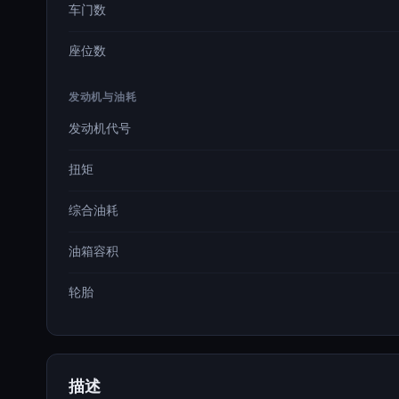
车门数
座位数
发动机与油耗
发动机代号
扭矩
综合油耗
油箱容积
轮胎
描述