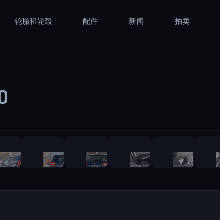
轮胎和轮毂
配件
新闻
拍卖
0
1
/
56