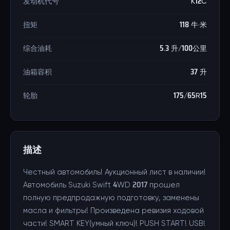
发动机代号
K12C
扭矩
118 牛·米
综合油耗
5.3 升/100公里
油箱容积
37 升
轮胎
175/65R15
描述
Честный автомобиль! Аукционный лист в наличии!
Автомобиль Suzuki Swift 4WD 2017 прошел
полную предпродажную подготовку, заменены
масла и фильтры! Произведена ревизия ходовой
части! SMART KEY(умный ключ)! PUSH START! USB!