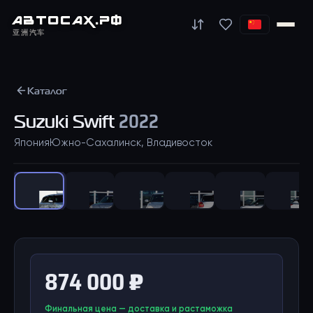
АВТО
САХ
.РФ
亚洲汽车
Каталог
Suzuki
Swift
2022
Япония
Южно-Сахалинск, Владивосток
1
/
43
874 000 ₽
Финальная цена — доставка и растаможка