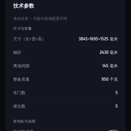
技术参数
来自目录 — 可能与具体配置不同
尺寸与容量
尺寸（长×宽×高）
3845×1695×1525 毫米
轴距
2430 毫米
离地间隙
145 毫米
整备质量
950 千克
车门数
5
座位数
5
发动机与油耗