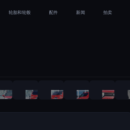
轮胎和轮毂
配件
新闻
拍卖
1
/
50