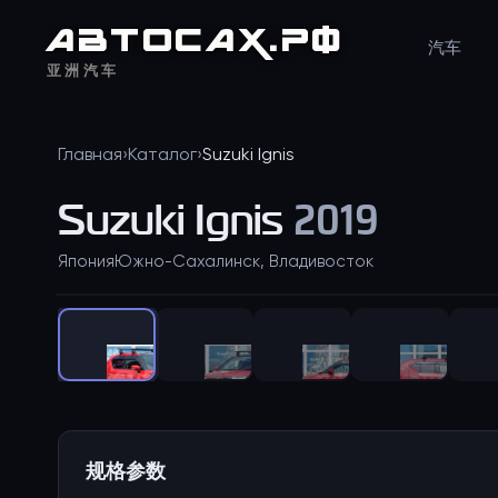
АВТО
САХ
.РФ
汽车
亚洲汽车
Главная
›
Каталог
›
Suzuki
Ignis
Suzuki
Ignis
2019
Япония
Южно-Сахалинск, Владивосток
规格参数