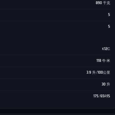
890 千克
5
5
K12C
118 牛·米
3.9 升/100公里
30 升
175/65R15