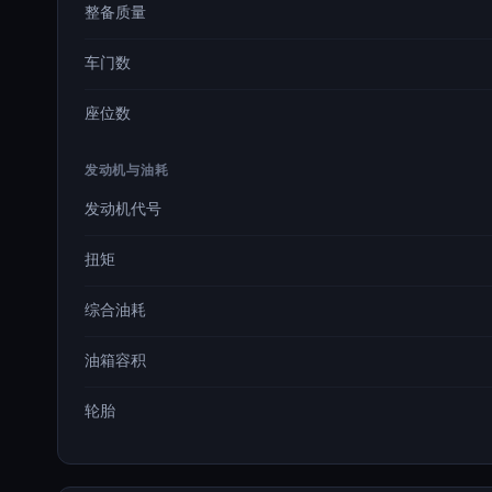
整备质量
车门数
座位数
发动机与油耗
发动机代号
扭矩
综合油耗
油箱容积
轮胎