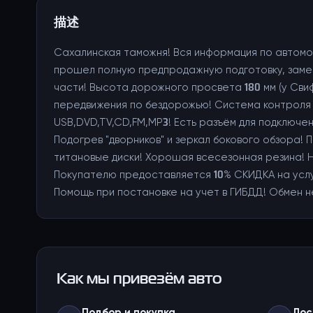
描述
Сахалинская таможня! Вся информация по автомо
прошел полную предпродажную подготовку, замен
части! Высота дорожного просвета 180 мм (у Свифт
передвижения по бездорожью! Система контроля 
USB,DVD,TV,CD,FM,MP3! Есть разъём для подключе
Подогрев "дворников" и зеркал бокового обзора! 
титановые диски! Хорошая всесезонная резина! Н
Покупателю предоставляется 10% СКИДКА на услу
Помощь при постановке на учет в ГИБДД! Обмен н
Как мы привезём авто
Подбор и покупка
Дос