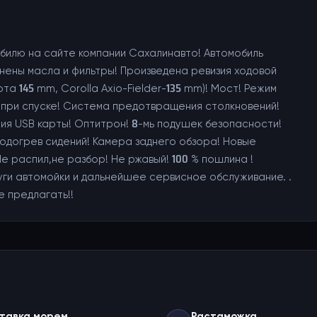
билю на сайте компании Сахалинавто! Автомобиль
ены масла и фильтры! Произведена ревизия ходовой
а 145 mm, Corolla Axio-Fielder-135 mm)! Мост! Режим
при спуске! Система предотвращения столкновений!
ния USB карты! Оптитрон! 8-мь подушек безопасности!
Подогрев сидений! Камера заднего обзора! Новые
е распил,не разбор! Не ржавый! 100 % пошлина !
ги автомойки и дальнейшее сервисное обслуживание. .
е предлагать!!
тавка морем
Растаможка