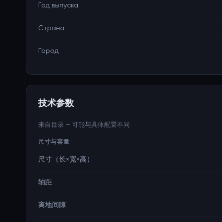
Год выпуска
Страна
Город
技术参数
来自目录 — 可能与具体配置不同
尺寸与容量
尺寸（长×宽×高）
轴距
离地间隙