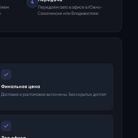
4
ляем
Передаём авто в офисе в Южно-
е
Сахалинске или Владивостоке.
Финальная цена
Доставка и растаможка включены. Без скрытых доплат.