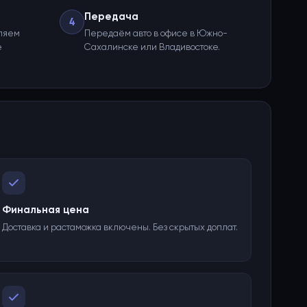
Передача
4
ляем
Передаём авто в офисе в Южно-
е
Сахалинске или Владивостоке.
Финальная цена
Доставка и растаможка включены. Без скрытых доплат.