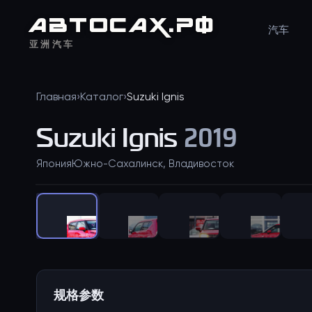
АВТО
САХ
.РФ
汽车
亚洲汽车
Главная
›
Каталог
›
Suzuki
Ignis
Suzuki
Ignis
2019
Япония
Южно-Сахалинск, Владивосток
规格参数