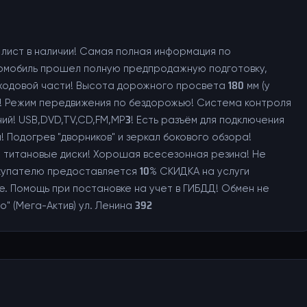
 лист в наличии! Самая полная информация по
томобиль прошел полную предпродажную подготовку,
ходовой части! Высота дорожного просвета 180 мм (у
ст! Режим передвижения по бездорожью! Система контроля
й! USB,DVD,TV,CD,FM,MP3! Есть разъём для подключения
 Подогрев "дворников" и зеркал бокового обзора!
е титановые диски! Хорошая всесезонная резина! Не
окупателю предоставляется 10% СКИДКА на услуги
. Помощь при постановке на учет в ГИБДД! Обмен не
" (Мега-Актив) ул. Ленина 392