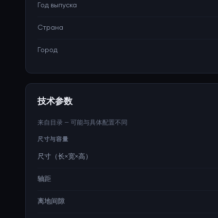
Год выпуска
Страна
Город
技术参数
来自目录 — 可能与具体配置不同
尺寸与容量
尺寸（长×宽×高）
轴距
离地间隙