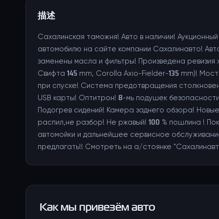
描述
Сахалинская таможня! Авто в наличии! Аукционный
автомобилю на сайте компании Сахалинавто! Ав
заменены масла и фильтры! Произведена ревизия 
Свифта 145 mm, Corolla Axio-Fielder-135 mm)! Мо
при спуске! Система предотвращения столкновени
USB карты! Оптитрон! 8-мь подушек безопасности!
Подогрев сидений! Камера заднего обзора! Новы
распил,не разбор! Не ржавый! 100 % пошлина ! П
автомойки и дальнейшее сервисное обслуживание
предлагать!! Смотреть на а/стоянке "Сахалинавто
Как мы привезём авто