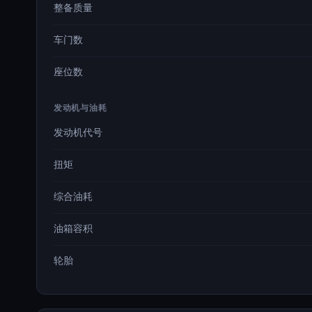
整备质量
车门数
座位数
发动机与油耗
发动机代号
扭矩
综合油耗
油箱容积
轮胎