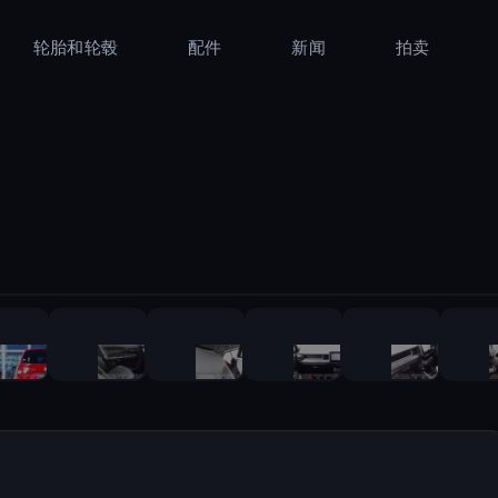
轮胎和轮毂
配件
新闻
拍卖
1
/
22