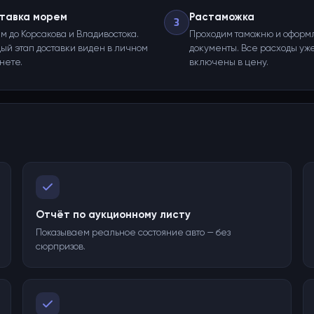
тавка морем
Растаможка
3
м до Корсакова и Владивостока.
Проходим таможню и оформ
ый этап доставки виден в личном
документы. Все расходы уж
нете.
включены в цену.
Отчёт по аукционному листу
Показываем реальное состояние авто — без
сюрпризов.