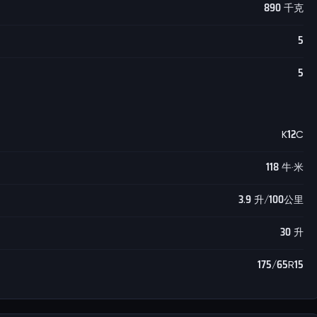
890 千克
5
5
K12C
118 牛·米
3.9 升/100公里
30 升
175/65R15