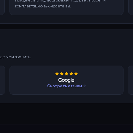
Найдём авто под ваш бюджет: год, цвет, пробег и
комплектацию выбираете вы.
де чем звонить.
Google
Смотреть отзывы →