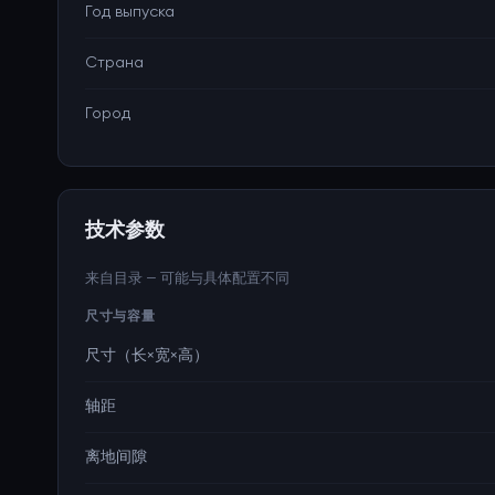
Год выпуска
Страна
Город
技术参数
来自目录 — 可能与具体配置不同
尺寸与容量
尺寸（长×宽×高）
轴距
离地间隙