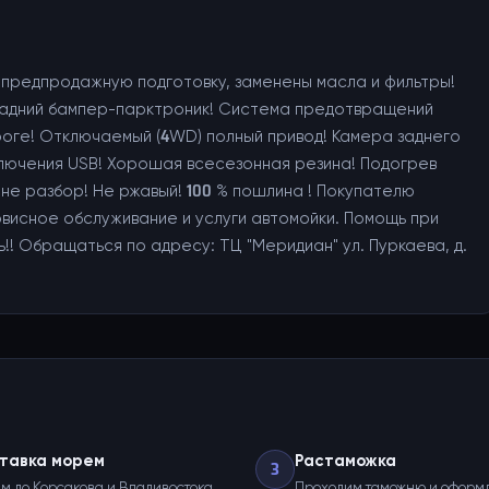
 предпродажную подготовку, заменены масла и фильтры!
 задний бампер-парктроник! Система предотвращений
роге! Отключаемый (4WD) полный привод! Камера заднего
дключения USB! Хорошая всесезонная резина! Подогрев
, не разбор! Не ржавый! 100 % пошлина ! Покупателю
исное обслуживание и услуги автомойки. Помощь при
!! Обращаться по адресу: ТЦ "Меридиан" ул. Пуркаева, д.
тавка морем
Растаможка
3
м до Корсакова и Владивостока.
Проходим таможню и оформ