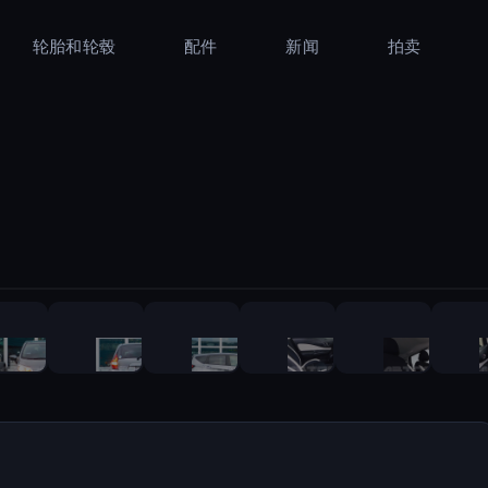
轮胎和轮毂
配件
新闻
拍卖
1
/
43