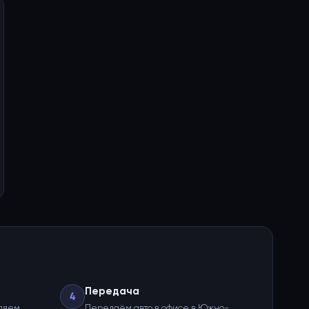
Передача
4
ляем
Передаём авто в офисе в Южно-