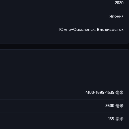
2020
Япония
Южно-Сахалинск, Владивосток
4100×1695×1535 毫米
2600 毫米
155 毫米