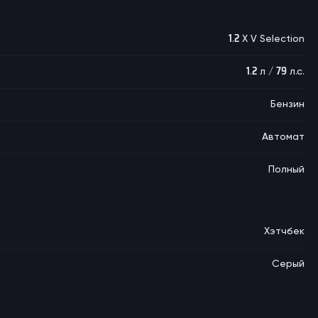
1.2 X V Selection
1.2 л / 79 л.с.
Бензин
Автомат
Полный
Хэтчбек
Серый