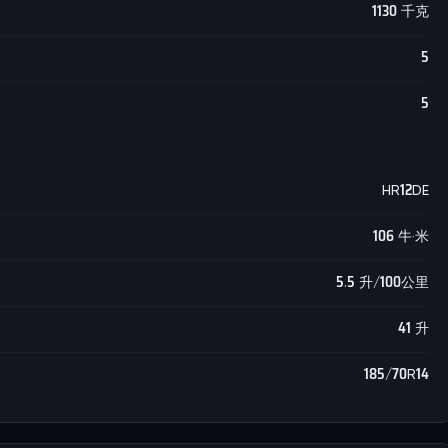
1130 千克
5
5
HR12DE
106 牛·米
5.5 升/100公里
41 升
185/70R14