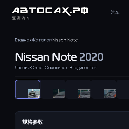
АВТО
САХ
.РФ
汽车
亚洲汽车
Главная
›
Каталог
›
Nissan
Note
Nissan
Note
2020
Япония
Южно-Сахалинск, Владивосток
规格参数