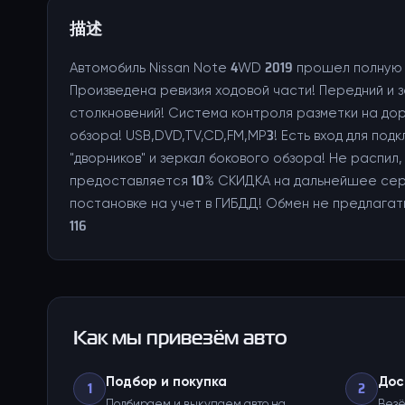
描述
Автомобиль Nissan Note 4WD 2019 прошел полную
Произведена ревизия ходовой части! Передний и
столкновений! Система контроля разметки на до
обзора! USB,DVD,TV,CD,FM,MP3! Есть вход для по
"дворников" и зеркал бокового обзора! Не распил
предоставляется 10% СКИДКА на дальнейшее серв
постановке на учет в ГИБДД! Обмен не предлагать
116
Как мы привезём авто
Подбор и покупка
Дос
1
2
Подбираем и выкупаем авто на
Везё