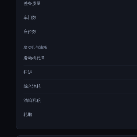
整备质量
车门数
座位数
发动机与油耗
发动机代号
扭矩
综合油耗
油箱容积
轮胎