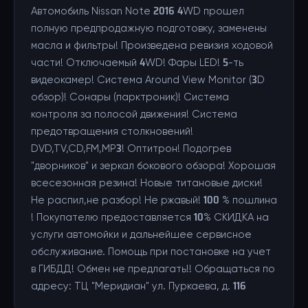
Автомобиль Nissan Note 2016 4WD прошел
полную предпродажную подготовку, заменены
масла и фильтры! Произведена ревизия ходовой
части! Отключаемый 4WD! Фары LED! 5-ть
видеокамер! Система Around View Monitor (3D
обзор)! Сонары (парктроник)! Система
контроля за полосой движения! Система
предотвращения столкновений!
DVD,TV,CD,FM,MP3! Оптитрон! Подогрев
"дворников" и зеркал бокового обзора! Хорошая
всесезонная резина! Новые титановые диски!
Не распил,не разбор! Не ржавый! 100 % пошлина
! Покупателю предоставляется 10% СКИДКА на
услуги автомойки и дальнейшее сервисное
обслуживание. Помощь при постановке на учет
в ГИБДД! Обмен не предлагать!! Обращаться по
адресу: ТЦ "Меридиан" ул. Пуркаева, д. 116