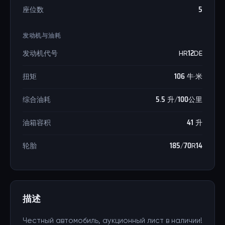
座位数
5
发动机与油耗
发动机代号
HR12DE
扭矩
106 牛·米
综合油耗
5.5 升/100公里
油箱容积
41 升
轮胎
185/70R14
描述
Честный автомобиль, аукционный лист в наличии!