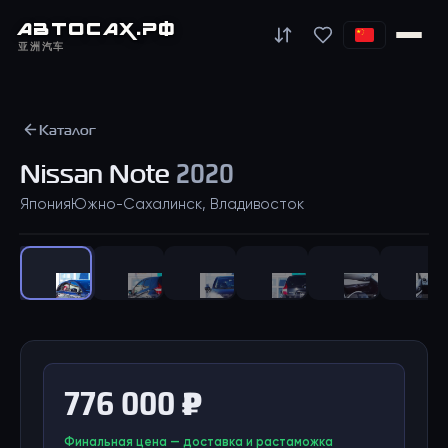
АВТО
САХ
.РФ
亚洲汽车
Каталог
Nissan
Note
2020
Япония
Южно-Сахалинск, Владивосток
1
/
21
776 000 ₽
Финальная цена — доставка и растаможка