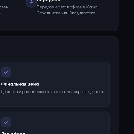
4
ляем
Передаём авто в офисе в Южно-
е
Сахалинске или Владивостоке.
Финальная цена
Доставка и растаможка включены. Без скрытых доплат.