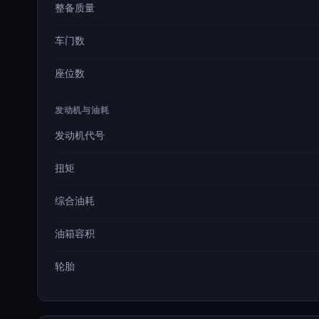
整备质量
车门数
座位数
发动机与油耗
发动机代号
扭矩
综合油耗
油箱容积
轮胎