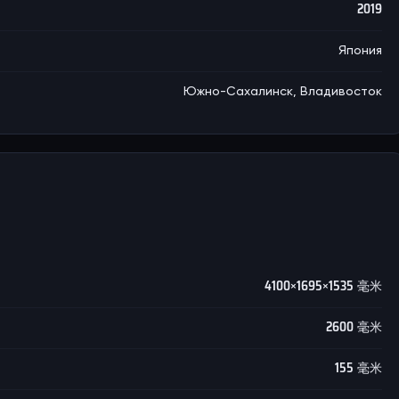
2019
Япония
Южно-Сахалинск, Владивосток
4100×1695×1535 毫米
2600 毫米
155 毫米