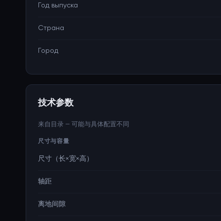
Год выпуска
Страна
Город
技术参数
来自目录 — 可能与具体配置不同
尺寸与容量
尺寸（长×宽×高）
轴距
离地间隙