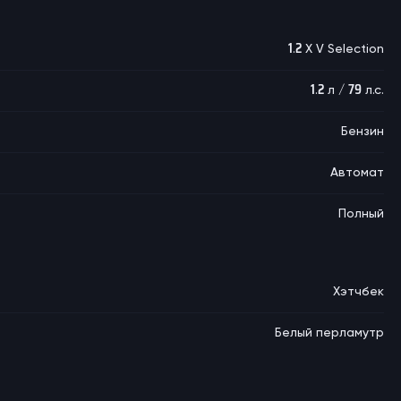
1.2 X V Selection
1.2 л / 79 л.с.
Бензин
Автомат
Полный
Хэтчбек
Белый перламутр