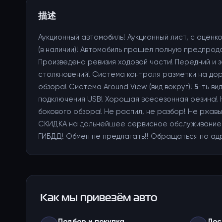
描述
Аукционный автомобиль! Аукционный лист, с оценк
(в наличии)! Автомобиль прошел полную предпрод
Произведена ревизия ходовой части! Передний и
столкновений! Система контроля разметки на до
обзора! Система Around View (вид вокруг)! 5-ть в
подключения USB! Хорошая всесезонная резина! Н
бокового обзора! Не распил, не разбор! Не ржав
СКИДКА на дальнейшее сервисное обслуживание и
ГИБДД! Обмен не предлагать!! Обращаться по адре
Как мы привезём авто
Подбор и покупка
Дос