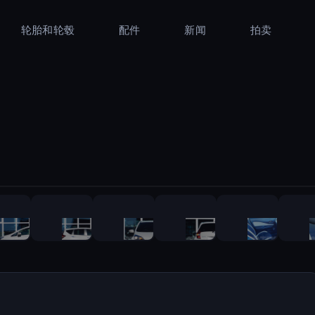
轮胎和轮毂
配件
新闻
拍卖
1
/
41