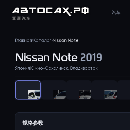
АВТО
САХ
.РФ
汽车
亚洲汽车
Главная
›
Каталог
›
Nissan
Note
Nissan
Note
2019
Япония
Южно-Сахалинск, Владивосток
规格参数