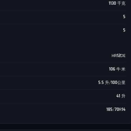
1130 千克
5
5
HR12DE
106 牛·米
5.5 升/100公里
41 升
185/70R14