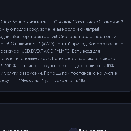
ой 4-е балла в наличии! ПТС выдан Сахалинской таможней
ажную подготовку, заменены масла и фильтры!
 задний бампер-парктроник! Система предотвращений
роге! Отключаемый (4WD) полный привод! Камера заднего
идеокамер! USB,DVD,TV,CD,FM,MP3! Есть вход для
овые титановые диски! Подогрев "дворников" и зеркал
ый! 100 % пошлина ! Покупателю предоставляется 10%
 услуги автомойки. Помощь при постановке на учет в
су: ТЦ "Меридиан" ул. Пуркаева, д. 116
тавка морем
Растаможка