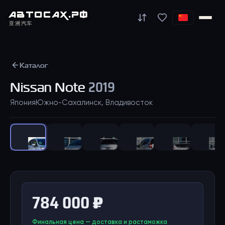
АВТО
САХ
.РФ
亚洲汽车
Каталог
Nissan
Note
2019
Япония
Южно-Сахалинск, Владивосток
1
/
37
784 000 ₽
Финальная цена — доставка и растаможка