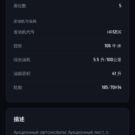
座位数
5
发动机与油耗
发动机代号
HR12DE
扭矩
106 牛·米
综合油耗
5.5 升/100公里
油箱容积
41 升
轮胎
185/70R14
描述
Аукционный автомобиль! Аукционный лист, с