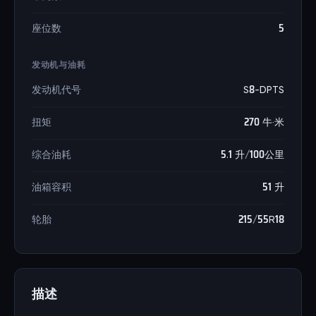
座位数
5
发动机与油耗
发动机代号
S8-DPTS
扭矩
270 牛·米
综合油耗
5.1 升/100公里
油箱容积
51 升
轮胎
215/55R18
描述