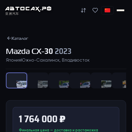
АВТО
САХ
.РФ
亚洲汽车
Каталог
Mazda
CX-30
2023
Япония
Южно-Сахалинск, Владивосток
1
/
31
1 764 000 ₽
Финальная цена — доставка и растаможка