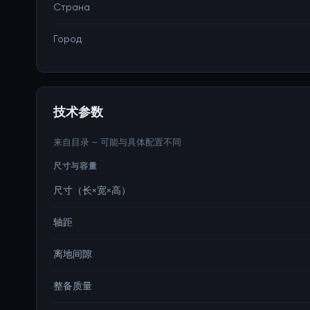
Страна
Город
技术参数
来自目录 — 可能与具体配置不同
尺寸与容量
尺寸（长×宽×高）
轴距
离地间隙
整备质量