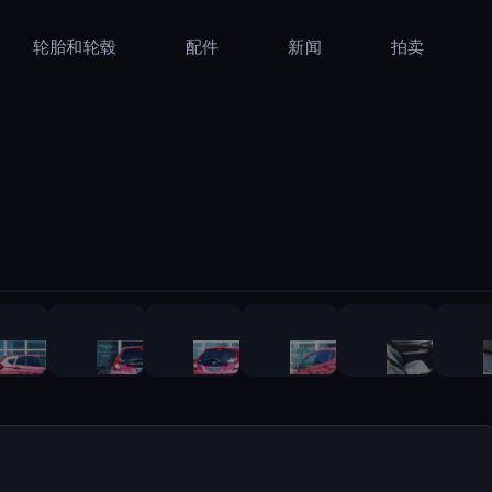
轮胎和轮毂
配件
新闻
拍卖
1
/
38