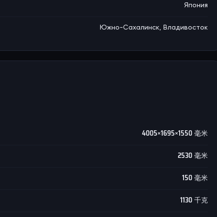
Япония
Южно-Сахалинск, Владивосток
4005×1695×1550 毫米
2530 毫米
150 毫米
1130 千克