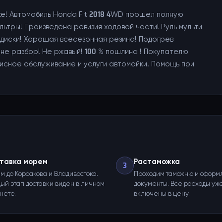
ике! Автомобиль Honda Fit 2018 4WD прошел полную
ьтры! Произведена ревизия ходовой части! Руль мульти-
ые диски! Хорошая всесезонная резина! Подогрев
, не разбор! Не ржавый! 100 % пошлина ! Покупателю
исное обслуживание и услуги автомойки. Помощь при
тавка морем
Растаможка
3
м до Корсакова и Владивостока.
Проходим таможню и оформ
ый этап доставки виден в личном
документы. Все расходы уж
нете.
включены в цену.