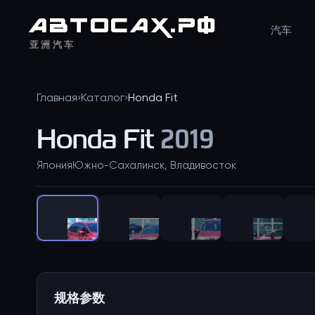
АВТО
САХ
.РФ
汽车
亚洲汽车
Главная
›
Каталог
›
Honda
Fit
Honda
Fit
2019
Япония
Южно-Сахалинск, Владивосток
规格参数