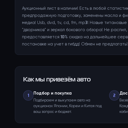
Аукционный лист в наличии! Есть в любой статист
предпродажную подготовку, заменены масла и фил
медиа! Usb, dvd, tv, cd, fm, mp3! Новые титанов
"дворников" и зеркал бокового обзора! Не распил
предоставляется 10% скидка на дальнейшее серв
постановке на учет в гибдд! Обмен не предлагать!
Как мы привезём авто
Подбор и покупка
Дос
1
2
Подбираем и выкупаем авто на
Везё
аукционах Японии, Кореи и Китая под
Кажд
ваш запрос и бюджет.
каби