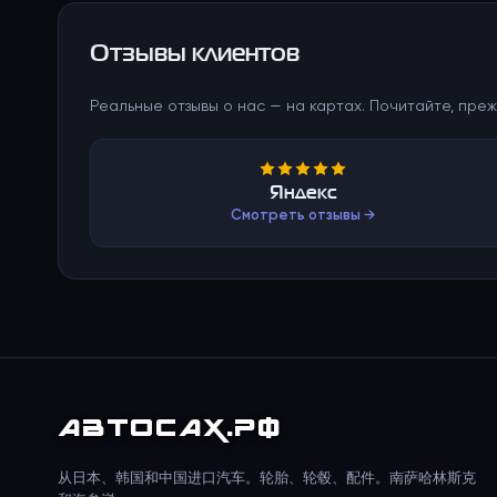
Отзывы клиентов
Реальные отзывы о нас — на картах. Почитайте, преж
Яндекс
Смотреть отзывы →
АВТО
САХ
.РФ
从日本、韩国和中国进口汽车。轮胎、轮毂、配件。南萨哈林斯克