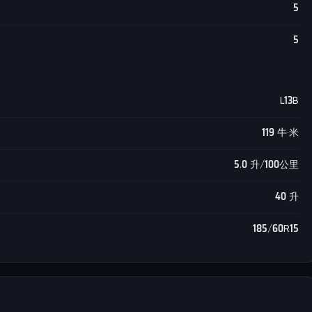
5
5
L13B
119 牛·米
5.0 升/100公里
40 升
185/60R15