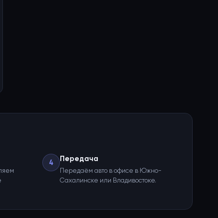
Передача
4
ляем
Передаём авто в офисе в Южно-
е
Сахалинске или Владивостоке.