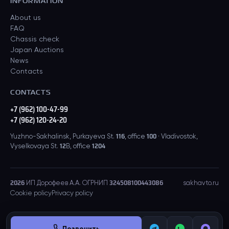
INFORMATION
About us
FAQ
Chassis check
Japan Auctions
News
Contacts
CONTACTS
+7 (962) 100-47-99
+7 (962) 120-24-20
Yuzhno-Sakhalinsk, Purkayeva St. 116, office 100 · Vladivostok,
Vyselkovaya St. 12B, office 1204
2026
ИП Дорофеев А.А. ОГРНИП 324508100443086
sakhavto.ru
Cookie policy
Privacy policy
Позвонить