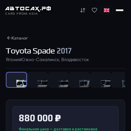
АВТО
САХ
.РФ
CARS FROM ASIA
Каталог
Toyota
Spade
2017
Япония
Южно-Сахалинск, Владивосток
1
/
47
880 000 ₽
Финальная цена — доставка и растаможка