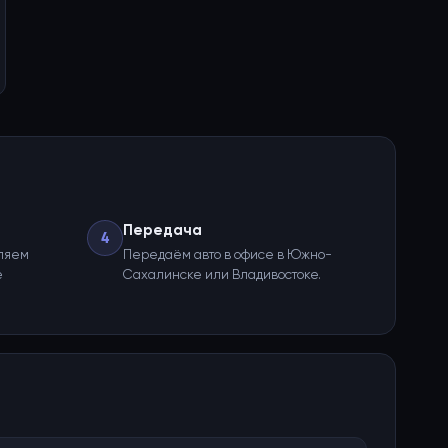
Передача
4
ляем
Передаём авто в офисе в Южно-
е
Сахалинске или Владивостоке.