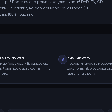
ьтры! Произведена ревизия ходовой части! DVD, TV, CD,
епь! Не распил, не разбор! Коробка-автомат (НЕ
вый! 100% пошлина!
тавка морем
Растаможка
3
м до Корсакова и Владивостока.
Проходим таможню и оформ
ый этап доставки виден в личном
документы. Все расходы уж
нете.
включены в цену.