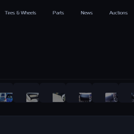
Tires & Wheels
Parts
News
Auctions
1
/
20