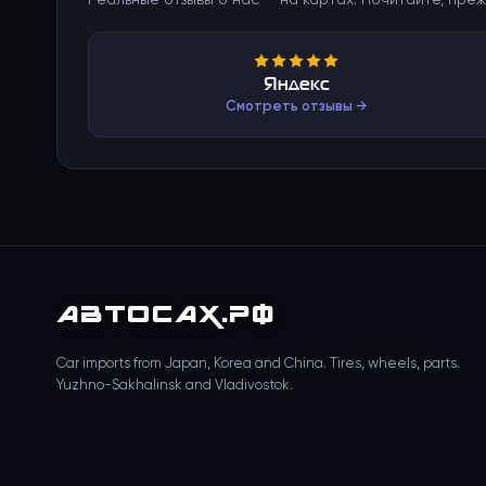
Реальные отзывы о нас — на картах. Почитайте, преж
Яндекс
Смотреть отзывы →
АВТО
САХ
.РФ
Car imports from Japan, Korea and China. Tires, wheels, parts.
Yuzhno-Sakhalinsk and Vladivostok.