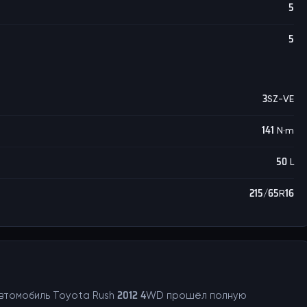
5
5
3SZ-VE
141 N·m
50 L
215/65R16
 Автомобиль Toyota Rush 2012 4WD прошёл полную