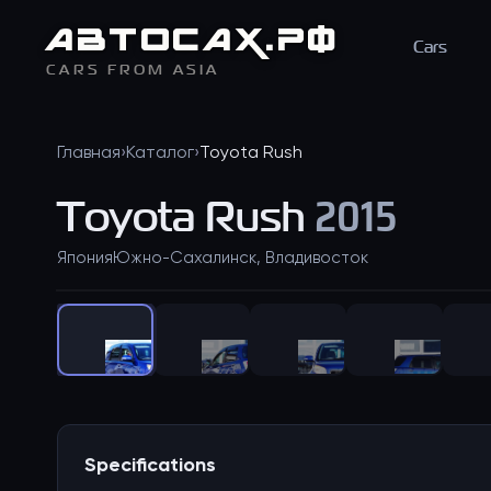
АВТО
САХ
.РФ
Cars
CARS FROM ASIA
Главная
›
Каталог
›
Toyota
Rush
Toyota
Rush
2015
Япония
Южно-Сахалинск, Владивосток
Specifications