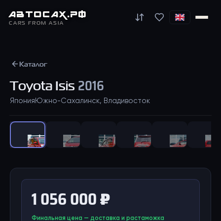
АВТО
САХ
.РФ
CARS FROM ASIA
Каталог
Toyota
Isis
2016
Япония
Южно-Сахалинск, Владивосток
1
/
41
1 056 000 ₽
Финальная цена — доставка и растаможка