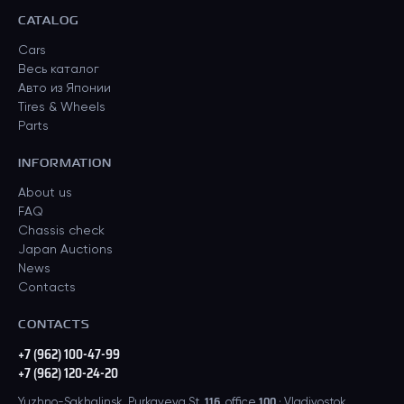
CATALOG
Cars
Весь каталог
Авто из Японии
Tires & Wheels
Parts
INFORMATION
About us
FAQ
Chassis check
Japan Auctions
News
Contacts
CONTACTS
+7 (962) 100-47-99
+7 (962) 120-24-20
Yuzhno-Sakhalinsk, Purkayeva St. 116, office 100 · Vladivostok,