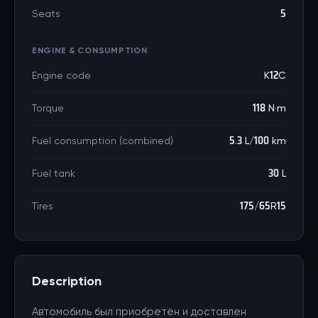
Seats
5
ENGINE & CONSUMPTION
Engine code
K12C
Torque
118 N·m
Fuel consumption (combined)
5.3 L/100 km
Fuel tank
30 L
Tires
175/65R15
Description
Автомобиль был приобретён и доставлен