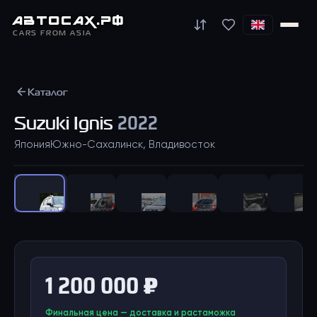
АВТО
САХ
.РФ
CARS FROM ASIA
Каталог
Suzuki
Ignis
2022
Япония
Южно-Сахалинск, Владивосток
1
/
38
1 200 000 ₽
Финальная цена — доставка и растаможка