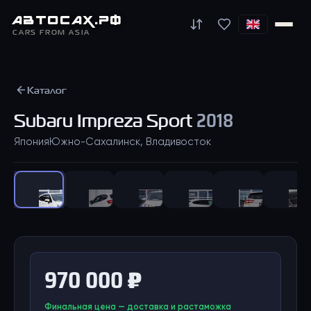
АВТО
САХ
.РФ
CARS FROM ASIA
Каталог
Subaru
Impreza Sport
2018
Япония
Южно-Сахалинск, Владивосток
1
/
20
970 000 ₽
Финальная цена — доставка и растаможка