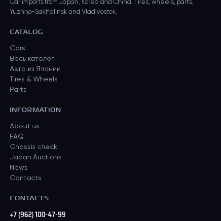
Car imports from Japan, Korea and China. Tires, wheels, parts.
Yuzhno-Sakhalinsk and Vladivostok.
CATALOG
Cars
Весь каталог
Авто из Японии
Tires & Wheels
Parts
INFORMATION
About us
FAQ
Chassis check
Japan Auctions
News
Contacts
CONTACTS
+7 (962) 100-47-99