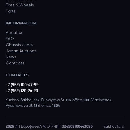
Tires & Wheels
Parts
INFORMATION
About us
FAQ
Chassis check
Japan Auctions
News
Contacts
CONTACTS
+7 (962) 100-47-99
+7 (962) 120-24-20
Yuzhno-Sakhalinsk, Purkayeva St. 116, office 100 · Vladivostok,
Vyselkovaya St. 12B, office 1204
2026
ИП Дорофеев А.А. ОГРНИП 324508100443086
sakhavto.ru