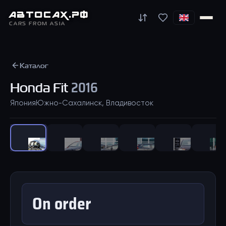
АВТО
САХ
.РФ
CARS FROM ASIA
Каталог
Honda
Fit
2016
Япония
Южно-Сахалинск, Владивосток
1
/
39
On order