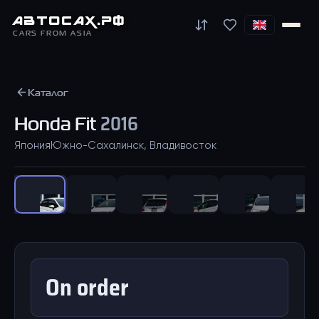
АВТО
САХ
.РФ
CARS FROM ASIA
Каталог
Honda
Fit
2016
Япония
Южно-Сахалинск, Владивосток
1
/
42
On order