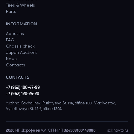
Tires & Wheels
Parts
INFORMATION
About us
FAQ
Chassis check
Japan Auctions
News
Contacts
CONTACTS
+7 (962) 100-47-99
+7 (962) 120-24-20
Yuzhno-Sakhalinsk, Purkayeva St. 116, office 100 · Vladivostok,
Vyselkovaya St. 12B, office 1204
2026
ИП Дорофеев А.А. ОГРНИП 324508100443086
sakhavto.ru