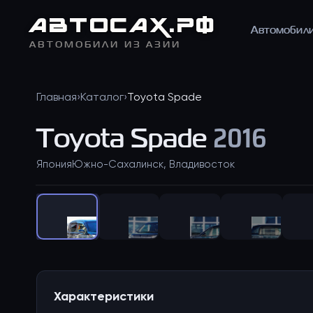
АВТО
САХ
.РФ
Автомобил
АВТОМОБИЛИ ИЗ АЗИИ
Главная
›
Каталог
›
Toyota
Spade
Toyota
Spade
2016
Япония
Южно-Сахалинск, Владивосток
Характеристики