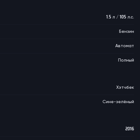
1.5 л / 105 л.с.
Бензин
Автомат
Полный
Хэтчбек
Сине-зелёный
2016