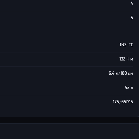
4
5
1NZ-FE
132 Н·м
6.4 л/100 км
42 л
175/65R15