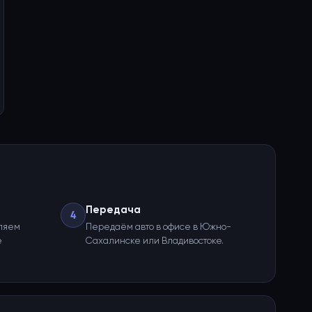
Передача
4
ляем
Передаём авто в офисе в Южно-
е
Сахалинске или Владивостоке.