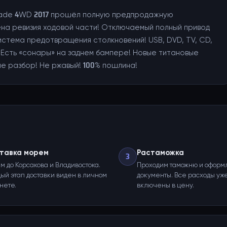
Spade 4WD 2017 прошёл полную предпродажную
ена ревизия ходовой части! Отключаемый полный привод
истема предотвращения столкновений! USB, DVD, TV, CD,
! Есть «сонары» на заднем бампере! Новые титановые
не разбор! Не ржавый! 100% пошлина!
тавка морем
Растаможка
3
м до Корсакова и Владивостока.
Проходим таможню и оформ
ый этап доставки виден в личном
документы. Все расходы уж
нете.
включены в цену.