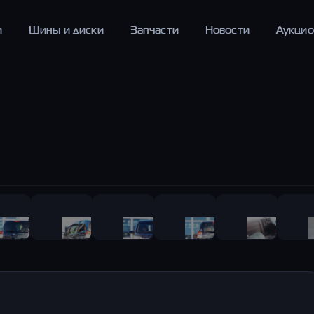
и
Шины и диски
Запчасти
Новости
Аукци
1
/
45