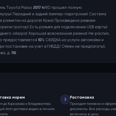
биль Toyota Passo 2017 4WD прошел полную
льтры! Передний и задний бампер-парктроник! Система
 разметки на дороге! Кожа! Произведена ревизия
еорегистратор! Есть разъём для подключения USB карты!
аднего обзора! Хорошая всесезонная резина! Не распил,
лю предоставляется 10% СКИДКА на услуги автомойки и
и постановке на учет в ГИБДД! Обмен не предлагать!!.
а, д. 116
тавка морем
Растаможка
3
м до Корсакова и Владивостока.
Проходим таможню и оформ
ый этап доставки виден в личном
документы. Все расходы уж
нете.
включены в цену.