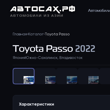
АВТО
САХ
.РФ
Автомобил
АВТОМОБИЛИ ИЗ АЗИИ
Главная
›
Каталог
›
Toyota
Passo
Toyota
Passo
2022
Япония
Южно-Сахалинск, Владивосток
Характеристики