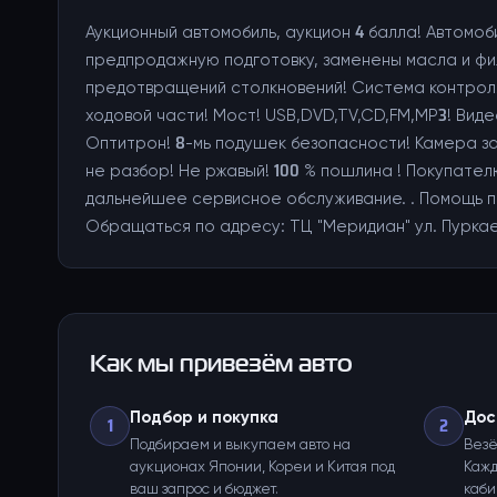
Аукционный автомобиль, аукцион 4 балла! Автомо
предпродажную подготовку, заменены масла и фи
предотвращений столкновений! Система контроля
ходовой части! Мост! USB,DVD,TV,CD,FM,MP3! Вид
Оптитрон! 8-мь подушек безопасности! Камера з
не разбор! Не ржавый! 100 % пошлина ! Покупате
дальнейшее сервисное обслуживание. . Помощь пр
Обращаться по адресу: ТЦ "Меридиан" ул. Пуркаев
Как мы привезём авто
Подбор и покупка
Дос
1
2
Подбираем и выкупаем авто на
Везё
аукционах Японии, Кореи и Китая под
Кажд
ваш запрос и бюджет.
каби