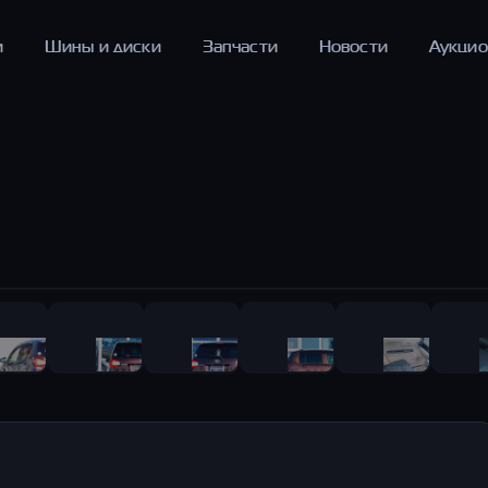
и
Шины и диски
Запчасти
Новости
Аукци
1
/
41