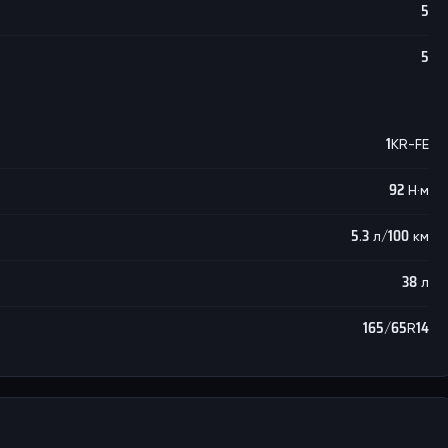
5
5
1KR-FE
92 Н·м
5.3 л/100 км
38 л
165/65R14