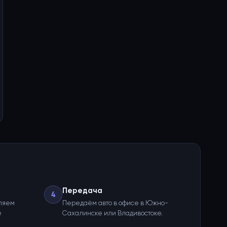
Передача
4
ляем
Передаём авто в офисе в Южно-
е
Сахалинске или Владивостоке.