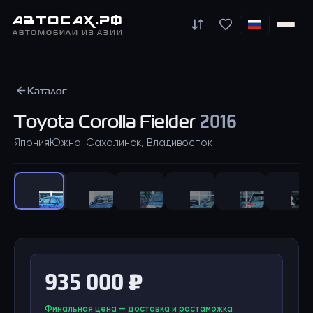
АВТО
САХ
.РФ
АВТОМОБИЛИ ИЗ АЗИИ
Каталог
Toyota
Corolla Fielder
2016
Япония
Южно-Сахалинск, Владивосток
1
/
25
935 000 ₽
Финальная цена — доставка и растаможка