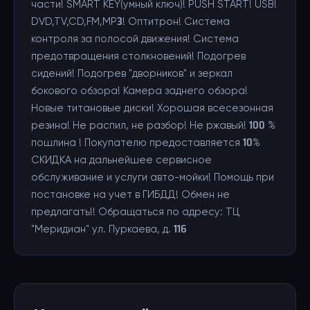
части! SMART KEY(умный ключ)! PUSH START! USB!
DVD,TV,CD,FM,MP3! Оптитрон! Система
контроля за полосой движения! Система
предотвращения столкновений! Подогрев
сидений! Подогрев "дворников" и зеркал
бокового обзора! Камера заднего обзора!
Новые титановые диски! Хорошая всесезонная
резина! Не распил, не разбор! Не ржавый! 100 %
пошлина ! Покупателю предоставляется 10%
СКИДКА на дальнейшее сервисное
обслуживание и услуги авто-мойки! Помощь при
постановке на учет в ГИБДД! Обмен не
предлагать!! Обращаться по адресу: ТЦ
"Меридиан" ул. Пуркаева, д. 116